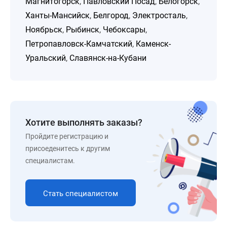
Магнитогорск
,
Павловский Посад
,
Белогорск
,
Ханты-Мансийск
,
Белгород
,
Электросталь
,
Ноябрьск
,
Рыбинск
,
Чебоксары
,
Петропавловск-Камчатский
,
Каменск-
Уральский
,
Славянск-на-Кубани
Хотите выполнять заказы?
Пройдите регистрацию и
присоеденитесь к другим
специалистам.
Стать специалистом