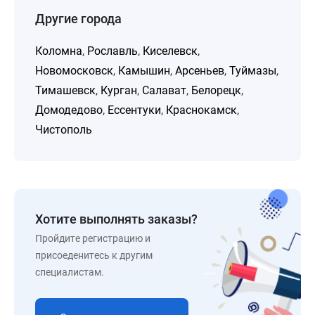
Другие города
Коломна
,
Рославль
,
Киселевск
,
Новомосковск
,
Камышин
,
Арсеньев
,
Туймазы
,
Тимашевск
,
Курган
,
Салават
,
Белорецк
,
Домодедово
,
Ессентуки
,
Краснокамск
,
Чистополь
Хотите выполнять заказы?
Пройдите регистрацию и
присоеденитесь к другим
специалистам.