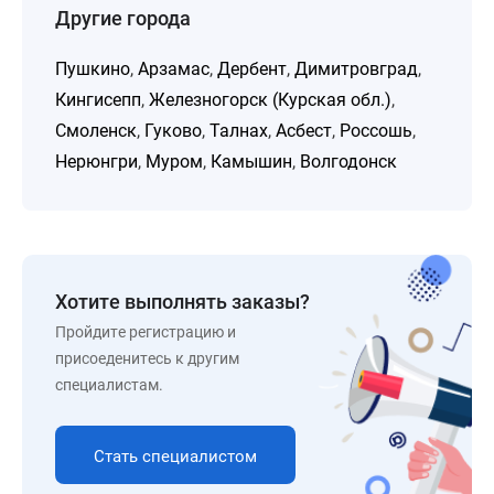
Другие города
Пушкино
,
Арзамас
,
Дербент
,
Димитровград
,
Кингисепп
,
Железногорск (Курская обл.)
,
Смоленск
,
Гуково
,
Талнах
,
Асбест
,
Россошь
,
Нерюнгри
,
Муром
,
Камышин
,
Волгодонск
Хотите выполнять заказы?
Пройдите регистрацию и
присоеденитесь к другим
специалистам.
Стать специалистом