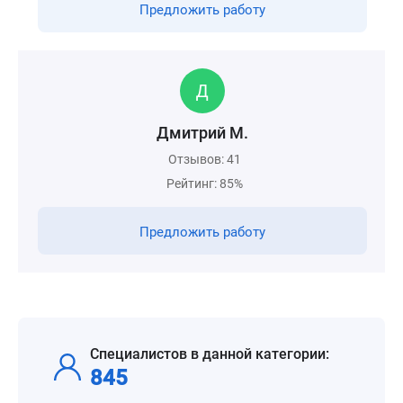
Предложить работу
Дмитрий М.
Отзывов: 41
Рейтинг: 85%
Предложить работу
Специалистов в данной категории:
845