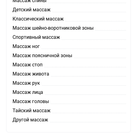
Массаж спины
Детский массаж
Классический массаж
Массаж шейно-воротниковой зоны
Спортивный массаж
Массаж ног
Массаж поясничной зоны
Массаж стоп
Массаж живота
Массаж рук
Массаж лица
Массаж головы
Тайский массаж
Другой массаж